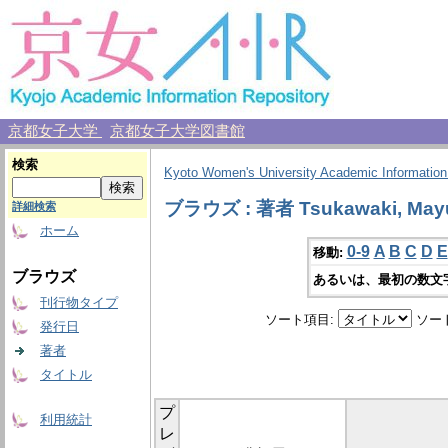
京都女子大学
京都女子大学図書館
検索
Kyoto Women's University Academic Information
ブラウズ : 著者 Tsukawaki, May
詳細検索
ホーム
0-9
A
B
C
D
E
移動:
ブラウズ
あるいは、最初の数文
刊行物タイプ
ソート項目:
ソー
発行日
著者
タイトル
プ
利用統計
レ