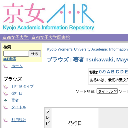
京都女子大学
京都女子大学図書館
検索
Kyoto Women's University Academic Information
ブラウズ : 著者 Tsukawaki, May
詳細検索
ホーム
0-9
A
B
C
D
E
移動:
ブラウズ
あるいは、最初の数文
刊行物タイプ
ソート項目:
ソー
発行日
著者
タイトル
プ
レ
利用統計
ビ
発行日