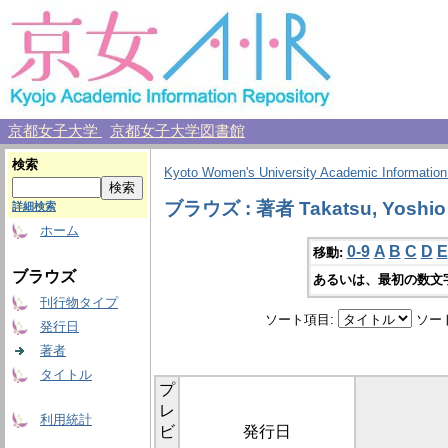
京都女子大学
京都女子大学図書館
検索
Kyoto Women's University Academic Information
ブラウズ : 著者 Takatsu, Yoshio
詳細検索
ホーム
0-9
A
B
C
D
E
移動:
ブラウズ
あるいは、最初の数文
刊行物タイプ
ソート項目:
ソー
発行日
著者
タイトル
プ
レ
利用統計
ビ
発行日