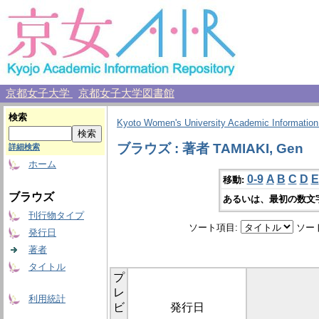
京都女子大学
京都女子大学図書館
検索
Kyoto Women's University Academic Information
ブラウズ : 著者 TAMIAKI, Gen
詳細検索
ホーム
0-9
A
B
C
D
E
移動:
ブラウズ
あるいは、最初の数文
刊行物タイプ
ソート項目:
ソー
発行日
著者
タイトル
プ
レ
利用統計
ビ
発行日