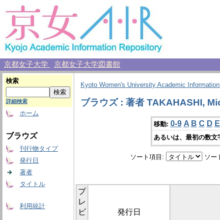
京都女子大学
京都女子大学図書館
検索
Kyoto Women's University Academic Information
ブラウズ : 著者 TAKAHASHI, Mic
詳細検索
ホーム
0-9
A
B
C
D
E
移動:
ブラウズ
あるいは、最初の数文
刊行物タイプ
ソート項目:
ソー
発行日
著者
タイトル
プ
レ
利用統計
ビ
発行日