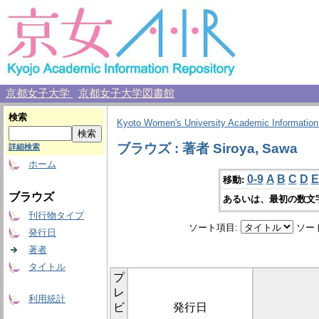
京都女子大学
京都女子大学図書館
検索
Kyoto Women's University Academic Information
ブラウズ : 著者 Siroya, Sawa
詳細検索
ホーム
0-9
A
B
C
D
E
移動:
ブラウズ
あるいは、最初の数文
刊行物タイプ
ソート項目:
ソー
発行日
著者
タイトル
プ
レ
利用統計
ビ
発行日