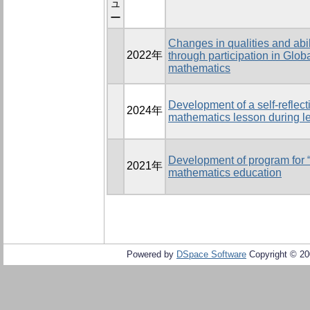
ュ
ー
Changes in qualities and abi
2022年
through participation in Glo
mathematics
Development of a self-reflect
2024年
mathematics lesson during l
Development of program for 
2021年
mathematics education
Powered by
DSpace Software
Copyright © 2