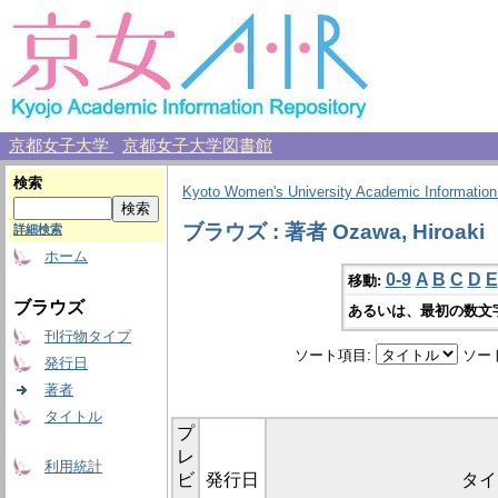
京都女子大学
京都女子大学図書館
検索
Kyoto Women's University Academic Information
ブラウズ : 著者 Ozawa, Hiroaki
詳細検索
ホーム
0-9
A
B
C
D
E
移動:
ブラウズ
あるいは、最初の数文
刊行物タイプ
ソート項目:
ソー
発行日
著者
タイトル
プ
レ
利用統計
ビ
発行日
タイ