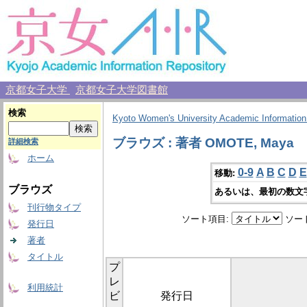
京都女子大学
京都女子大学図書館
検索
Kyoto Women's University Academic Information
ブラウズ : 著者 OMOTE, Maya
詳細検索
ホーム
0-9
A
B
C
D
E
移動:
ブラウズ
あるいは、最初の数文
刊行物タイプ
ソート項目:
ソー
発行日
著者
タイトル
プ
レ
利用統計
ビ
発行日