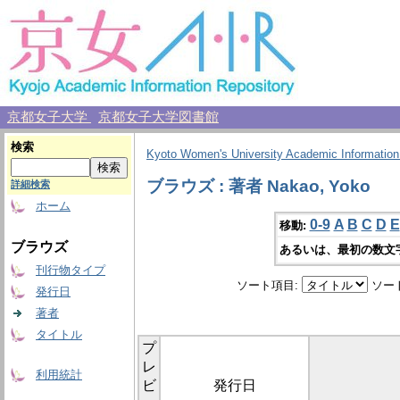
京都女子大学
京都女子大学図書館
検索
Kyoto Women's University Academic Information
ブラウズ : 著者 Nakao, Yoko
詳細検索
ホーム
0-9
A
B
C
D
E
移動:
ブラウズ
あるいは、最初の数文
刊行物タイプ
ソート項目:
ソー
発行日
著者
タイトル
プ
レ
利用統計
ビ
発行日