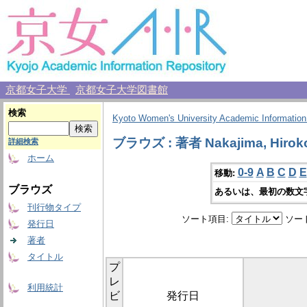
京都女子大学
京都女子大学図書館
検索
Kyoto Women's University Academic Information
ブラウズ : 著者 Nakajima, Hirok
詳細検索
ホーム
0-9
A
B
C
D
E
移動:
ブラウズ
あるいは、最初の数文
刊行物タイプ
ソート項目:
ソー
発行日
著者
タイトル
プ
レ
利用統計
ビ
発行日