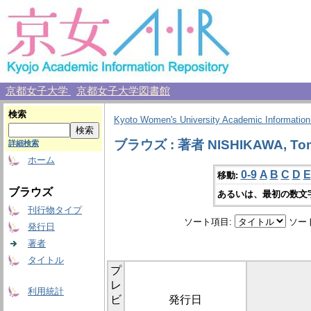
京都女子大学
京都女子大学図書館
検索
Kyoto Women's University Academic Information
ブラウズ : 著者 NISHIKAWA, To
詳細検索
ホーム
0-9
A
B
C
D
E
移動:
ブラウズ
あるいは、最初の数文
刊行物タイプ
ソート項目:
ソー
発行日
著者
タイトル
プ
レ
利用統計
ビ
発行日