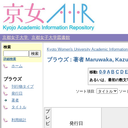
京都女子大学
京都女子大学図書館
検索
Kyoto Women's University Academic Information
ブラウズ : 著者 Maruwaka, Kaz
詳細検索
ホーム
0-9
A
B
C
D
E
移動:
ブラウズ
あるいは、最初の数文
刊行物タイプ
ソート項目:
ソー
発行日
著者
タイトル
プ
レ
利用統計
ビ
発行日