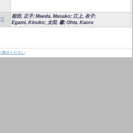
前田, 正子
;
Maeda, Masako
;
江上, 衣子
;
いて
Egami, Kinuko
;
太田, 馨
;
Ohta, Kaoru
お寄せください