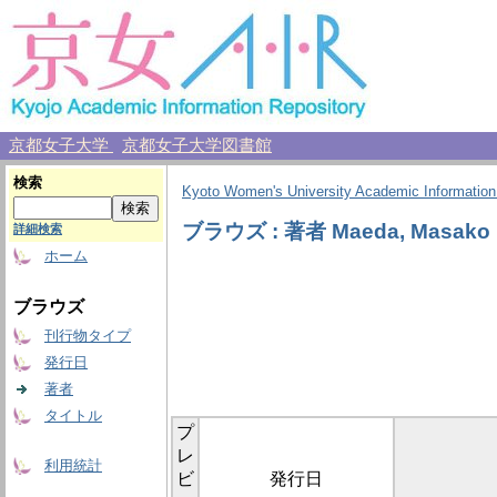
京都女子大学
京都女子大学図書館
検索
Kyoto Women's University Academic Information
ブラウズ : 著者 Maeda, Masako
詳細検索
ホーム
ブラウズ
刊行物タイプ
発行日
著者
タイトル
プ
レ
利用統計
ビ
発行日