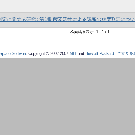
定に関する研究 : 第1報 酵素活性による鶏卵の鮮度判定につ
検索結果表示: 1 - 1 / 1
Space Software
Copyright © 2002-2007
MIT
and
Hewlett-Packard
-
ご意見を