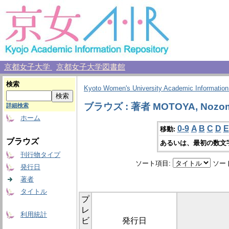
京都女子大学
京都女子大学図書館
検索
Kyoto Women's University Academic Information
ブラウズ : 著者 MOTOYA, Nozo
詳細検索
ホーム
0-9
A
B
C
D
E
移動:
ブラウズ
あるいは、最初の数文
刊行物タイプ
ソート項目:
ソー
発行日
著者
タイトル
プ
レ
利用統計
ビ
発行日