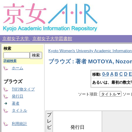
京都女子大学
京都女子大学図書館
検索
Kyoto Women's University Academic Information
ブラウズ : 著者 MOTOYA, Nozo
詳細検索
ホーム
0-9
A
B
C
D
E
移動:
ブラウズ
あるいは、最初の数文
刊行物タイプ
ソート項目:
ソー
発行日
著者
タイトル
プ
レ
利用統計
ビ
発行日