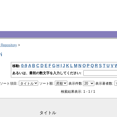
 Repository
>
i
0-9
A
B
C
D
E
F
G
H
I
J
K
L
M
N
O
P
Q
R
S
T
U
V
移動:
あるいは、最初の数文字を入力してください:
ソート項目:
ソート順:
表示件数
表示著者数:
検索結果表示: 1 - 1 / 1
タイトル