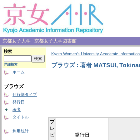
京都女子大学
京都女子大学図書館
検索
Kyoto Women's University Academic Information
ブラウズ : 著者 MATSUI, Tokinar
詳細検索
ホーム
ブラウズ
刊行物タイプ
発行日
著者
タイトル
プ
レ
利用統計
ビ
発行日