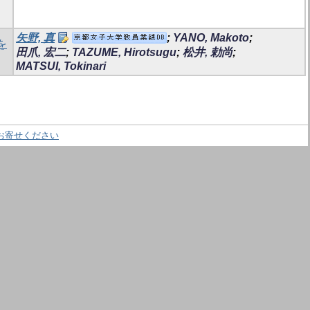
矢野, 真
;
YANO, Makoto
;
を
田爪, 宏二
;
TAZUME, Hirotsugu
;
松井, 勅尚
;
MATSUI, Tokinari
お寄せください