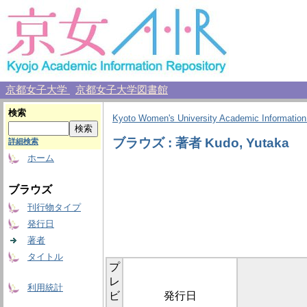
京都女子大学
京都女子大学図書館
検索
Kyoto Women's University Academic Information
ブラウズ : 著者 Kudo, Yutaka
詳細検索
ホーム
ブラウズ
刊行物タイプ
発行日
著者
タイトル
プ
レ
利用統計
ビ
発行日