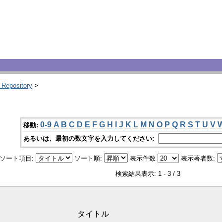
 Repository
>
0-9
A
B
C
D
E
F
G
H
I
J
K
L
M
N
O
P
Q
R
S
T
U
V
移動:
あるいは、最初の数文字を入力してください:
ソート項目:
ソート順:
表示件数
表示著者数:
検索結果表示: 1 - 3 / 3
タイトル