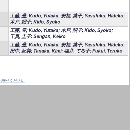
工藤, 豊
;
Kudo, Yutaka
;
安福, 英子
;
Yasufuku, Hideko
;
木戸, 詔子
;
Kido, Syoko
工藤, 豊
;
Kudo, Yutaka
;
木戸, 詔子
;
Kido, Syoko
;
千貫, 圭子
;
Sengan, Keiko
工藤, 豊
;
Kudo, Yutaka
;
安福, 英子
;
Yasufuku, Hideko
;
田中, 紀美
;
Tanaka, Kimi
;
福井, てる子
;
Fukui, Teruko
お寄せください