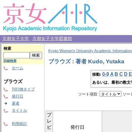
京都女子大学
京都女子大学図書館
検索
Kyoto Women's University Academic Information
ブラウズ : 著者 Kudo, Yutaka
詳細検索
ホーム
0-9
A
B
C
D
E
移動:
ブラウズ
あるいは、最初の数文
刊行物タイプ
ソート項目:
ソー
発行日
著者
タイトル
プ
レ
利用統計
ビ
発行日