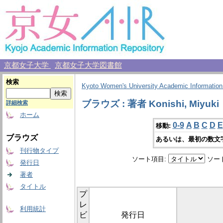
京都女子大学
京都女子大学図書館
検索
Kyoto Women's University Academic Information
ブラウズ : 著者 Konishi, Miyuki
詳細検索
ホーム
0-9
A
B
C
D
E
移動:
ブラウズ
あるいは、最初の数文
刊行物タイプ
ソート項目:
ソー
発行日
著者
タイトル
プ
レ
利用統計
ビ
発行日