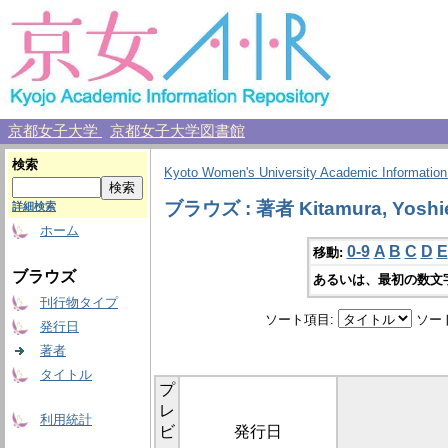
京都女子大学
京都女子大学図書館
検索
Kyoto Women's University Academic Information
ブラウズ : 著者 Kitamura, Yoshi
詳細検索
ホーム
0-9
A
B
C
D
E
移動:
ブラウズ
あるいは、最初の数文
刊行物タイプ
ソート項目:
ソー
発行日
著者
タイトル
プ
レ
利用統計
ビ
発行日