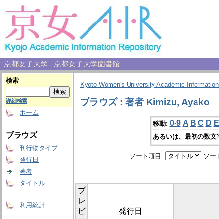
京都女子大学
京都女子大学図書館
検索
Kyoto Women's University Academic Information
ブラウズ : 著者 Kimizu, Ayako
詳細検索
ホーム
0-9
A
B
C
D
E
移動:
ブラウズ
あるいは、最初の数文
刊行物タイプ
ソート項目:
ソー
発行日
著者
タイトル
プ
レ
利用統計
ビ
発行日