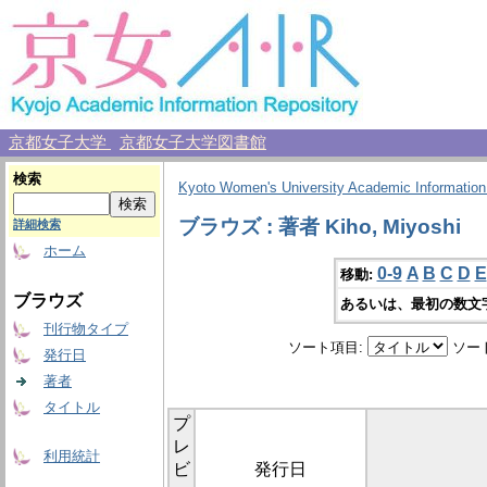
京都女子大学
京都女子大学図書館
検索
Kyoto Women's University Academic Information
ブラウズ : 著者 Kiho, Miyoshi
詳細検索
ホーム
0-9
A
B
C
D
E
移動:
ブラウズ
あるいは、最初の数文
刊行物タイプ
ソート項目:
ソー
発行日
著者
タイトル
プ
レ
利用統計
ビ
発行日