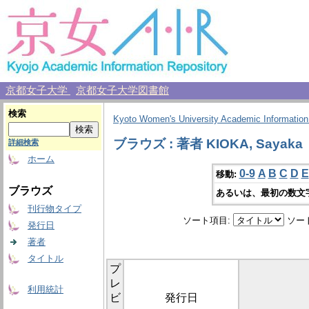
京都女子大学
京都女子大学図書館
検索
Kyoto Women's University Academic Information
ブラウズ : 著者 KIOKA, Sayaka
詳細検索
ホーム
0-9
A
B
C
D
E
移動:
ブラウズ
あるいは、最初の数文
刊行物タイプ
ソート項目:
ソー
発行日
著者
タイトル
プ
レ
利用統計
ビ
発行日