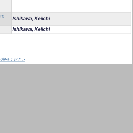
ure
Ishikawa, Keiichi
Ishikawa, Keiichi
お寄せください