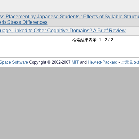
ss Placement by Japanese Students : Effects of Syllable Struct
rb Stress Differences
uage Linked to Other Cognitive Domains? A Brief Review
検索結果表示: 1 - 2 / 2
Space Software
Copyright © 2002-2007
MIT
and
Hewlett-Packard
-
ご意見を