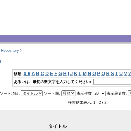
 Repository
>
i
0-9
A
B
C
D
E
F
G
H
I
J
K
L
M
N
O
P
Q
R
S
T
U
V
移動:
あるいは、最初の数文字を入力してください:
ソート項目:
ソート順:
表示件数
表示著者数:
検索結果表示: 1 - 2 / 2
タイトル