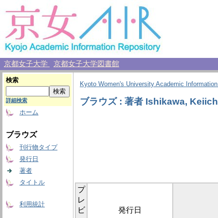
京都女子大学
京都女子大学図書館
検索
Kyoto Women's University Academic Information
ブラウズ : 著者 Ishikawa, Keiich
詳細検索
ホーム
ブラウズ
刊行物タイプ
発行日
著者
タイトル
プ
レ
利用統計
ビ
発行日