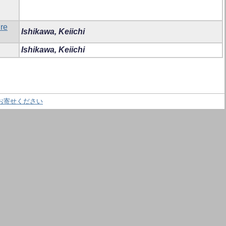
ure
Ishikawa, Keiichi
Ishikawa, Keiichi
お寄せください