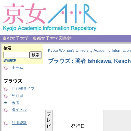
京都女子大学
京都女子大学図書館
検索
Kyoto Women's University Academic Information
ブラウズ : 著者 Ishikawa, Keiich
詳細検索
ホーム
ブラウズ
刊行物タイプ
発行日
著者
タイトル
プ
レ
利用統計
ビ
発行日