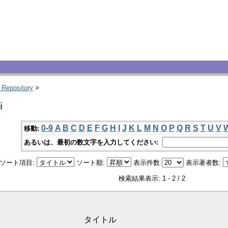
 Repository
>
i
0-9
A
B
C
D
E
F
G
H
I
J
K
L
M
N
O
P
Q
R
S
T
U
V
移動:
あるいは、最初の数文字を入力してください:
ソート項目:
ソート順:
表示件数
表示著者数:
検索結果表示: 1 - 2 / 2
タイトル