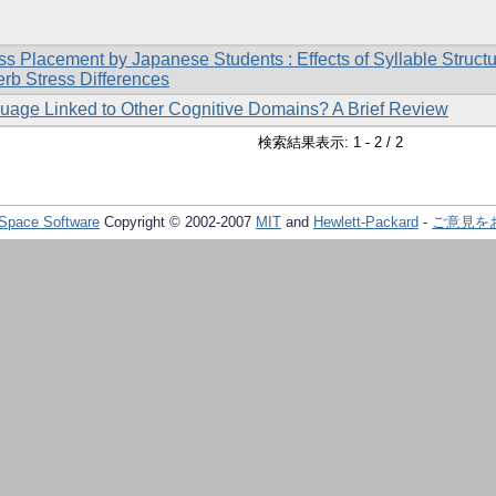
ss Placement by Japanese Students : Effects of Syllable Struct
rb Stress Differences
uage Linked to Other Cognitive Domains? A Brief Review
検索結果表示: 1 - 2 / 2
Space Software
Copyright © 2002-2007
MIT
and
Hewlett-Packard
-
ご意見を