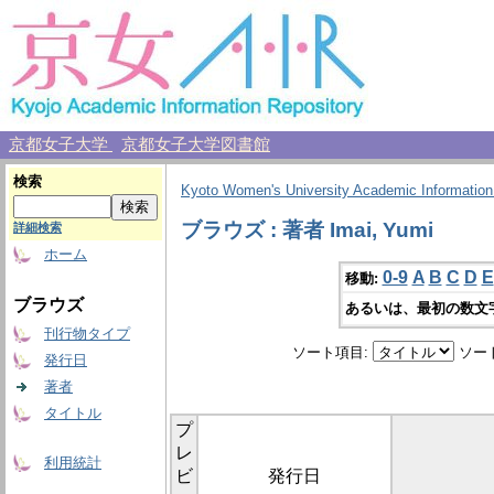
京都女子大学
京都女子大学図書館
検索
Kyoto Women's University Academic Information
ブラウズ : 著者 Imai, Yumi
詳細検索
ホーム
0-9
A
B
C
D
E
移動:
ブラウズ
あるいは、最初の数文
刊行物タイプ
ソート項目:
ソー
発行日
著者
タイトル
プ
レ
利用統計
ビ
発行日