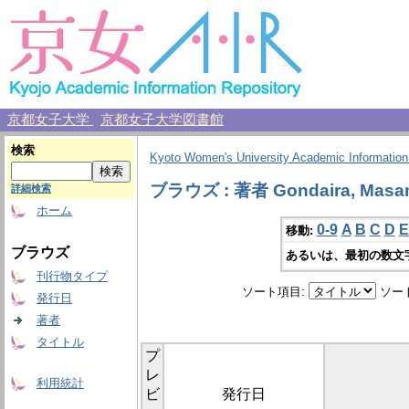
京都女子大学
京都女子大学図書館
検索
Kyoto Women's University Academic Information
ブラウズ : 著者 Gondaira, Masa
詳細検索
ホーム
0-9
A
B
C
D
E
移動:
ブラウズ
あるいは、最初の数文
刊行物タイプ
ソート項目:
ソー
発行日
著者
タイトル
プ
レ
利用統計
ビ
発行日