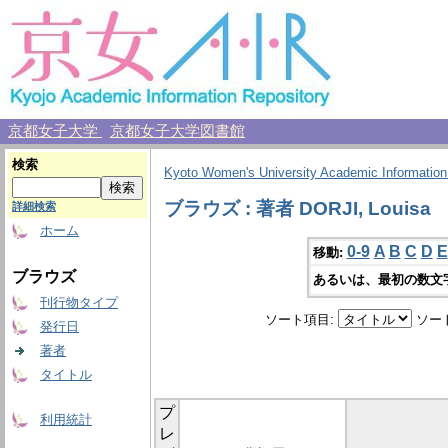
京都女子大学
京都女子大学図書館
検索
Kyoto Women's University Academic Information
ブラウズ : 著者 DORJI, Louisa
詳細検索
ホーム
0-9
A
B
C
D
E
移動:
ブラウズ
あるいは、最初の数文
刊行物タイプ
ソート項目:
ソー
発行日
著者
タイトル
プ
利用統計
レ