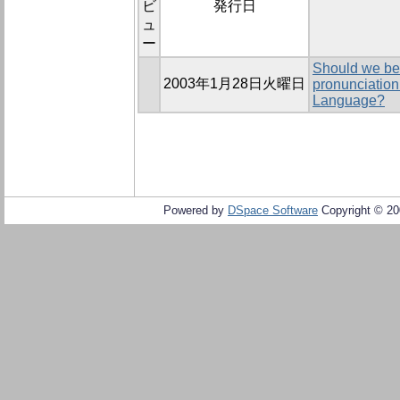
ビ
発行日
ュ
ー
Should we be 
2003年1月28日火曜日
pronunciation 
Language?
Powered by
DSpace Software
Copyright © 2