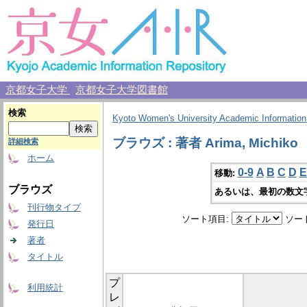
京都女子大学
京都女子大学図書館
検索
Kyoto Women's University Academic Information
ブラウズ : 著者 Arima, Michiko
詳細検索
ホーム
0-9
A
B
C
D
E
移動:
ブラウズ
あるいは、最初の数文
刊行物タイプ
ソート項目:
ソー
発行日
著者
タイトル
プ
利用統計
レ