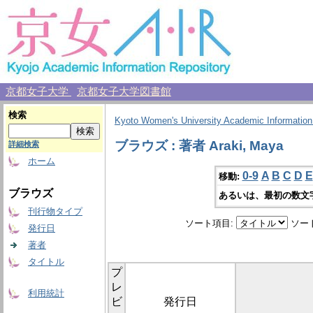
京都女子大学
京都女子大学図書館
検索
Kyoto Women's University Academic Information
ブラウズ : 著者 Araki, Maya
詳細検索
ホーム
0-9
A
B
C
D
E
移動:
ブラウズ
あるいは、最初の数文
刊行物タイプ
ソート項目:
ソー
発行日
著者
タイトル
プ
レ
利用統計
ビ
発行日