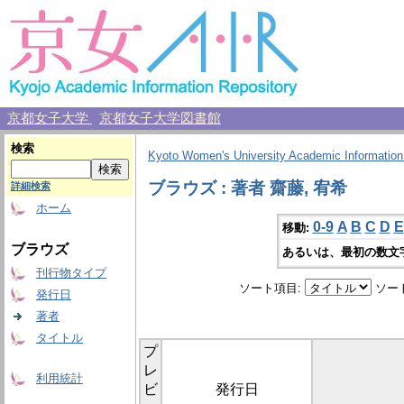
京都女子大学
京都女子大学図書館
検索
Kyoto Women's University Academic Information
ブラウズ : 著者 齋藤, 宥希
詳細検索
ホーム
0-9
A
B
C
D
E
移動:
ブラウズ
あるいは、最初の数文
刊行物タイプ
ソート項目:
ソー
発行日
著者
タイトル
プ
レ
利用統計
ビ
発行日