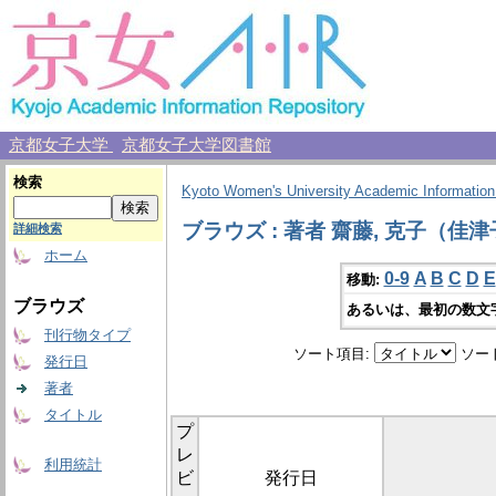
京都女子大学
京都女子大学図書館
検索
Kyoto Women's University Academic Information
ブラウズ : 著者 齋藤, 克子（佳
詳細検索
ホーム
0-9
A
B
C
D
E
移動:
ブラウズ
あるいは、最初の数文
刊行物タイプ
ソート項目:
ソー
発行日
著者
タイトル
プ
レ
利用統計
ビ
発行日