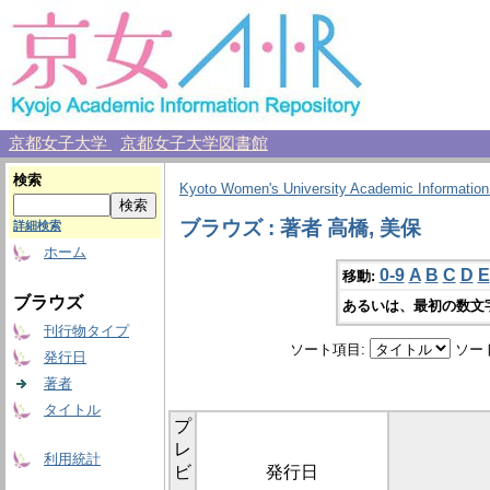
京都女子大学
京都女子大学図書館
検索
Kyoto Women's University Academic Information
ブラウズ : 著者 高橋, 美保
詳細検索
ホーム
0-9
A
B
C
D
E
移動:
ブラウズ
あるいは、最初の数文
刊行物タイプ
ソート項目:
ソー
発行日
著者
タイトル
プ
レ
利用統計
ビ
発行日