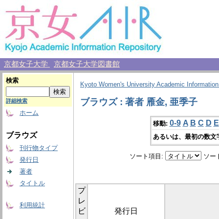
京都女子大学
京都女子大学図書館
検索
Kyoto Women's University Academic Information
ブラウズ : 著者 雁金, 亜季子
詳細検索
ホーム
0-9
A
B
C
D
E
移動:
ブラウズ
あるいは、最初の数文
刊行物タイプ
ソート項目:
ソー
発行日
著者
タイトル
プ
レ
利用統計
ビ
発行日