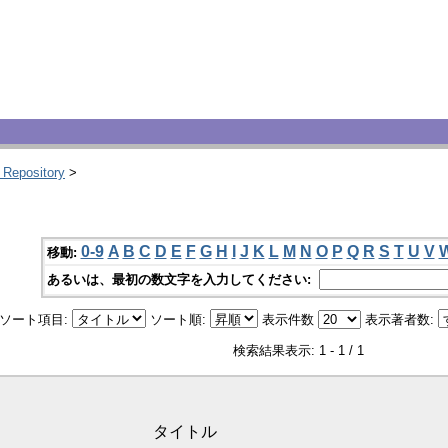
 Repository
>
0-9
A
B
C
D
E
F
G
H
I
J
K
L
M
N
O
P
Q
R
S
T
U
V
移動:
あるいは、最初の数文字を入力してください:
ソート項目:
ソート順:
表示件数
表示著者数:
検索結果表示: 1 - 1 / 1
タイトル