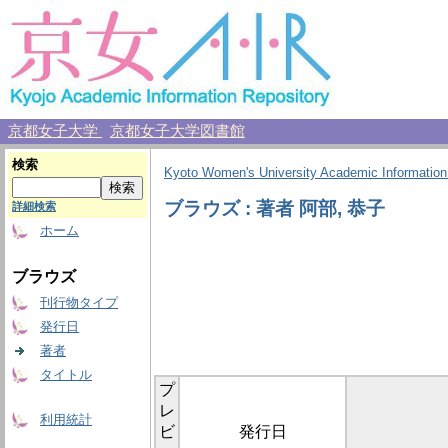
京都女子大学
京都女子大学図書館
検索
Kyoto Women's University Academic Information
ブラウズ : 著者 阿部, 恭子
詳細検索
ホーム
ブラウズ
刊行物タイプ
発行日
著者
タイトル
プ
レ
利用統計
ビ
発行日