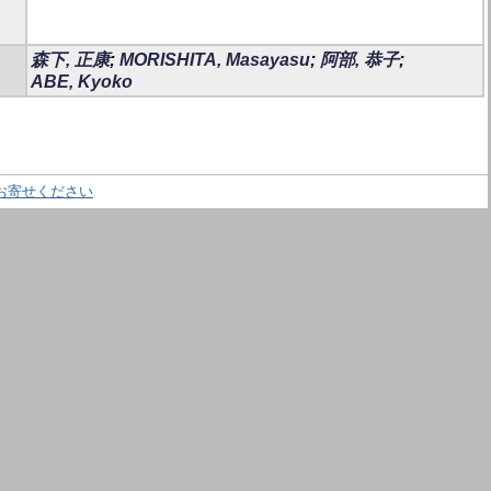
森下, 正康
;
MORISHITA, Masayasu
;
阿部, 恭子
;
ABE, Kyoko
お寄せください