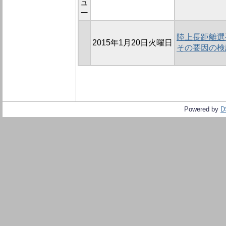
ュ
ー
陸上長距離選
2015年1月20日火曜日
その要因の検
Powered by
D