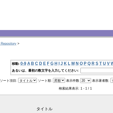
 Repository
>
0-9
A
B
C
D
E
F
G
H
I
J
K
L
M
N
O
P
Q
R
S
T
U
V
移動:
あるいは、最初の数文字を入力してください:
ソート項目:
ソート順:
表示件数
表示著者数:
検索結果表示: 1 - 1 / 1
タイトル