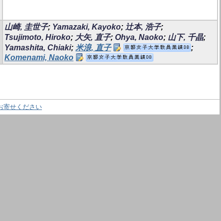
山崎, 圭世子
;
Yamazaki, Kayoko
;
辻本, 浩子
;
Tsujimoto, Hiroko
;
大矢, 直子
;
Ohya, Naoko
;
山下, 千晶
;
Yamashita, Chiaki
;
米浪, 直子
;
Komenami, Naoko
お寄せください