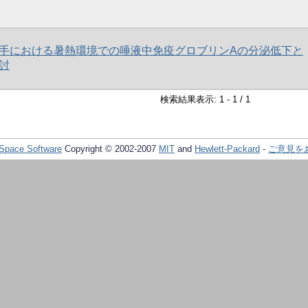
手における暑熱環境での唾液中免疫グロブリンAの分泌低下と
討
検索結果表示: 1 - 1 / 1
Space Software
Copyright © 2002-2007
MIT
and
Hewlett-Packard
-
ご意見を