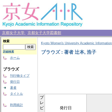
京都女子大学
京都女子大学図書館
検索
Kyoto Women's University Academic Information
ブラウズ : 著者 辻本, 浩子
詳細検索
ホーム
ブラウズ
刊行物タイプ
発行日
著者
タイトル
プ
レ
利用統計
ビ
発行日