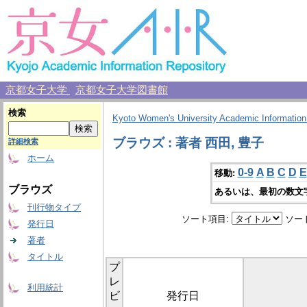
京都女子大学
京都女子大学図書館
検索
Kyoto Women's University Academic Information
ブラウズ : 著者 西田, 豊子
詳細検索
ホーム
0-9
A
B
C
D
E
移動:
ブラウズ
あるいは、最初の数文
刊行物タイプ
ソート項目:
ソー
発行日
著者
タイトル
プ
レ
利用統計
ビ
発行日