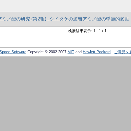
ミノ酸の研究 (第2報) : シイタケの遊離アミノ酸の季節的変動
検索結果表示: 1 - 1 / 1
Space Software
Copyright © 2002-2007
MIT
and
Hewlett-Packard
-
ご意見を