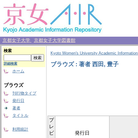
京都女子大学
京都女子大学図書館
検索
Kyoto Women's University Academic Information
ブラウズ : 著者 西田, 豊子
詳細検索
ホーム
ブラウズ
刊行物タイプ
発行日
著者
タイトル
プ
レ
利用統計
ビ
発行日