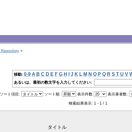
 Repository
>
0-9
A
B
C
D
E
F
G
H
I
J
K
L
M
N
O
P
Q
R
S
T
U
V
移動:
あるいは、最初の数文字を入力してください:
ソート項目:
ソート順:
表示件数
表示著者数:
検索結果表示: 1 - 1 / 1
タイトル