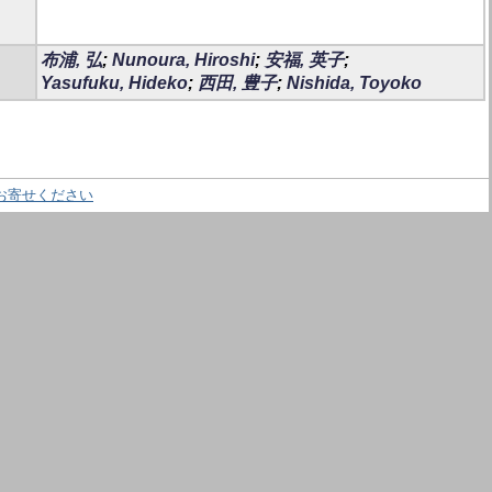
布浦, 弘
;
Nunoura, Hiroshi
;
安福, 英子
;
Yasufuku, Hideko
;
西田, 豊子
;
Nishida, Toyoko
お寄せください