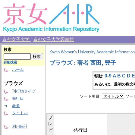
京都女子大学
京都女子大学図書館
検索
Kyoto Women's University Academic Information
ブラウズ : 著者 西田, 豊子
詳細検索
ホーム
0-9
A
B
C
D
E
移動:
ブラウズ
あるいは、最初の数文
刊行物タイプ
ソート項目:
ソー
発行日
著者
タイトル
プ
レ
利用統計
ビ
発行日