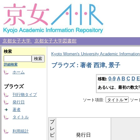
京都女子大学
京都女子大学図書館
検索
Kyoto Women's University Academic Information
ブラウズ : 著者 西津, 景子
詳細検索
ホーム
0-9
A
B
C
D
E
移動:
ブラウズ
あるいは、最初の数文
刊行物タイプ
ソート項目:
ソー
発行日
著者
タイトル
プ
レ
利用統計
ビ
発行日