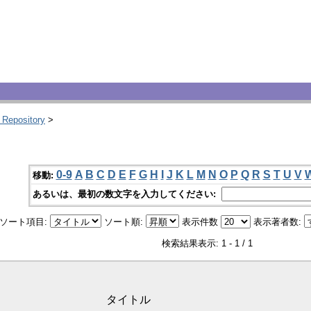
 Repository
>
0-9
A
B
C
D
E
F
G
H
I
J
K
L
M
N
O
P
Q
R
S
T
U
V
移動:
あるいは、最初の数文字を入力してください:
ソート項目:
ソート順:
表示件数
表示著者数:
検索結果表示: 1 - 1 / 1
タイトル