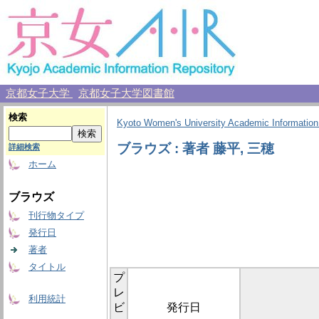
京都女子大学
京都女子大学図書館
検索
Kyoto Women's University Academic Information
ブラウズ : 著者 藤平, 三穂
詳細検索
ホーム
ブラウズ
刊行物タイプ
発行日
著者
タイトル
プ
レ
利用統計
ビ
発行日