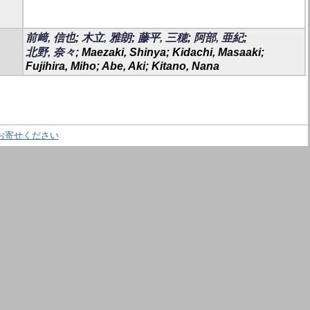
前﨑, 信也
;
木立, 雅朗
;
藤平, 三穂
;
阿部, 亜紀
;
北野, 奈々
; Maezaki, Shinya; Kidachi, Masaaki;
Fujihira, Miho; Abe, Aki; Kitano, Nana
お寄せください