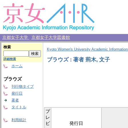
京都女子大学
京都女子大学図書館
検索
Kyoto Women's University Academic Information
ブラウズ : 著者 荊木, 文子
詳細検索
ホーム
ブラウズ
刊行物タイプ
発行日
著者
タイトル
プ
レ
利用統計
ビ
発行日