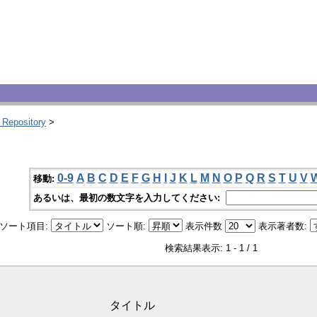
 Repository
>
0-9
A
B
C
D
E
F
G
H
I
J
K
L
M
N
O
P
Q
R
S
T
U
V
移動:
あるいは、最初の数文字を入力してください:
ソート項目:
ソート順:
表示件数
表示著者数:
検索結果表示: 1 - 1 / 1
タイトル