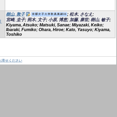
樹山, 敦子
;
松木, さなえ
;
宮崎, 圭子
;
荊木, 文子
;
小原, 博恵
;
加藤, 康世
;
樹山, 敏子
;
リ
Kiyama, Atsuko; Matsuki, Sanae; Miyazaki, Keiko;
Ibaraki, Fumiko; Ohara, Hiroe; Kato, Yasuyo; Kiyama,
Toshiko
お寄せください