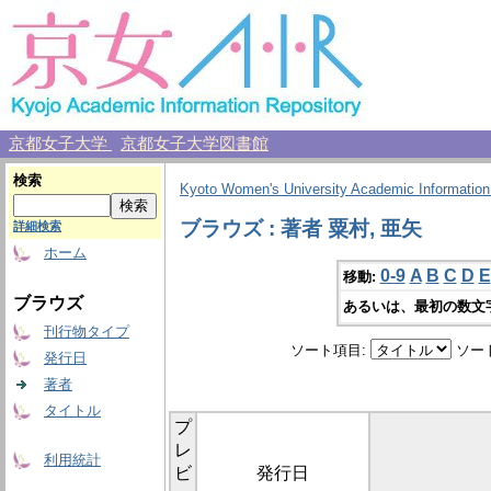
京都女子大学
京都女子大学図書館
検索
Kyoto Women's University Academic Information
ブラウズ : 著者 粟村, 亜矢
詳細検索
ホーム
0-9
A
B
C
D
E
移動:
ブラウズ
あるいは、最初の数文
刊行物タイプ
ソート項目:
ソー
発行日
著者
タイトル
プ
レ
利用統計
ビ
発行日