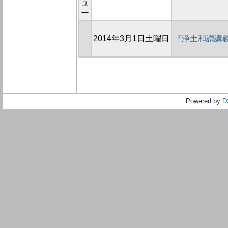
ュ
ー
2014年3月1日土曜日
『浄土和讃講
Powered by
D