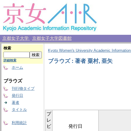
京都女子大学
京都女子大学図書館
検索
Kyoto Women's University Academic Information
ブラウズ : 著者 粟村, 亜矢
詳細検索
ホーム
ブラウズ
刊行物タイプ
発行日
著者
タイトル
プ
レ
利用統計
ビ
発行日