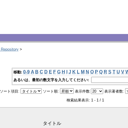
 Repository
>
0-9
A
B
C
D
E
F
G
H
I
J
K
L
M
N
O
P
Q
R
S
T
U
V
移動:
あるいは、最初の数文字を入力してください:
ソート項目:
ソート順:
表示件数
表示著者数:
検索結果表示: 1 - 1 / 1
タイトル