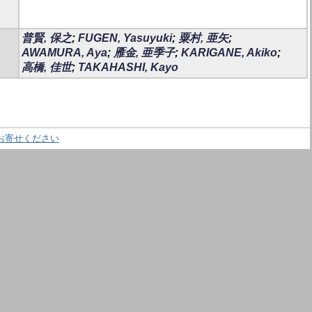
普賢, 保之
;
FUGEN, Yasuyuki
;
粟村, 亜矢
;
AWAMURA, Aya
;
雁金, 亜季子
;
KARIGANE, Akiko
;
高橋, 佳世
;
TAKAHASHI, Kayo
お寄せください