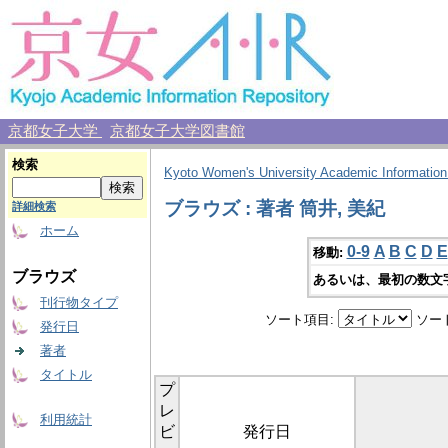
京都女子大学
京都女子大学図書館
検索
Kyoto Women's University Academic Information
ブラウズ : 著者 筒井, 美紀
詳細検索
ホーム
0-9
A
B
C
D
E
移動:
ブラウズ
あるいは、最初の数文
刊行物タイプ
ソート項目:
ソー
発行日
著者
タイトル
プ
レ
利用統計
ビ
発行日