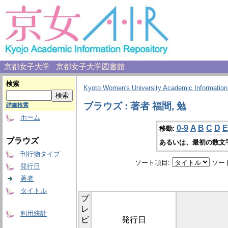
京都女子大学
京都女子大学図書館
検索
Kyoto Women's University Academic Information
ブラウズ : 著者 福間, 勉
詳細検索
ホーム
0-9
A
B
C
D
E
移動:
ブラウズ
あるいは、最初の数文
刊行物タイプ
ソート項目:
ソー
発行日
著者
タイトル
プ
レ
利用統計
ビ
発行日