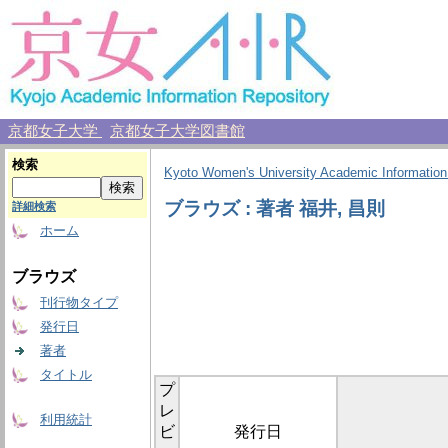
京都女子大学
京都女子大学図書館
検索
Kyoto Women's University Academic Information
ブラウズ : 著者 福井, 昌則
詳細検索
ホーム
ブラウズ
刊行物タイプ
発行日
著者
タイトル
プ
レ
利用統計
ビ
発行日