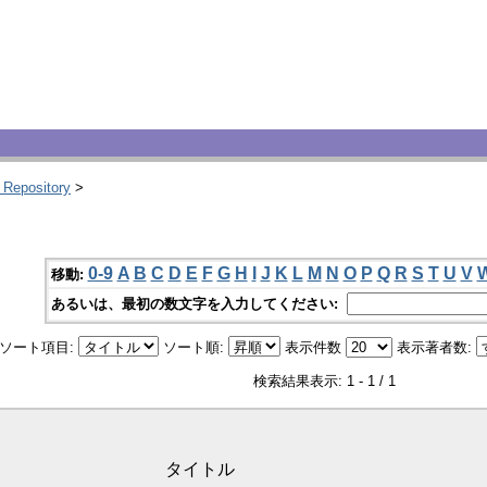
 Repository
>
0-9
A
B
C
D
E
F
G
H
I
J
K
L
M
N
O
P
Q
R
S
T
U
V
移動:
あるいは、最初の数文字を入力してください:
ソート項目:
ソート順:
表示件数
表示著者数:
検索結果表示: 1 - 1 / 1
タイトル