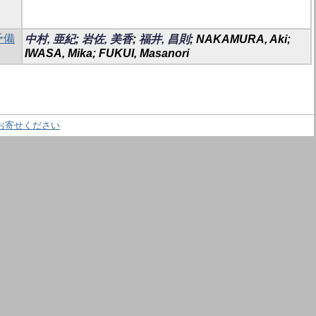
予備
中村, 亜紀
;
岩佐, 美香
;
福井, 昌則
; NAKAMURA, Aki;
IWASA, Mika; FUKUI, Masanori
お寄せください