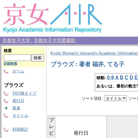
京都女子大学
京都女子大学図書館
検索
Kyoto Women's University Academic Information
ブラウズ : 著者 福井, てる子
詳細検索
ホーム
0-9
A
B
C
D
E
移動:
ブラウズ
あるいは、最初の数文
刊行物タイプ
ソート項目:
ソー
発行日
著者
タイトル
プ
レ
利用統計
ビ
発行日