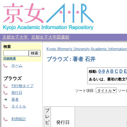
京都女子大学
京都女子大学図書館
検索
Kyoto Women's University Academic Information
ブラウズ : 著者 石井
詳細検索
ホーム
0-9
A
B
C
D
E
移動:
ブラウズ
あるいは、最初の数文
刊行物タイプ
ソート項目:
ソー
発行日
著者
タイトル
プ
レ
利用統計
ビ
発行日