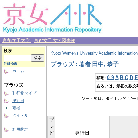
京都女子大学
京都女子大学図書館
検索
Kyoto Women's University Academic Information
ブラウズ : 著者 田中, 恭子
詳細検索
ホーム
0-9
A
B
C
D
E
移動:
ブラウズ
あるいは、最初の数文
刊行物タイプ
ソート項目:
ソー
発行日
著者
タイトル
プ
レ
利用統計
ビ
発行日